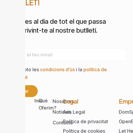
BUTLLETÍ
Estigues al dia de tot el que passa
subscrivint-te al nostre butlletí.
Email
Accepto les
condicions d'ús
i la
política de
privacitat
Enviar
Web
Legal
Empr
Inici
Què
Nosaltres
Oferim?
Notícies
Avís Legal
DomS
Política de privacitat
OpenE
Contacta
Política de cookies
Let He