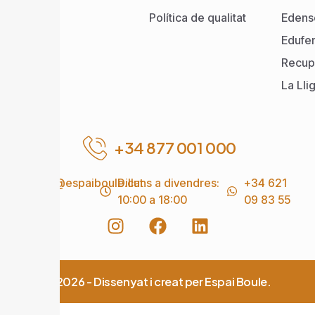
Política de qualitat
Edens
Edufe
Recup
La Lli
+34 877 001 000
info@espaiboule.cat
Dilluns a divendres:
+34 621
10:00 a 18:00
09 83 55
© 2026 - Dissenyat i creat per Espai Boule.