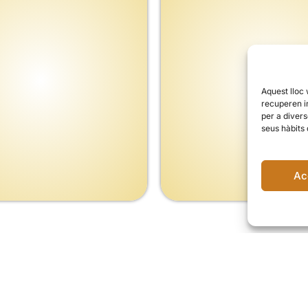
Aquest lloc
recuperen i
per a divers
seus hàbits
Ac