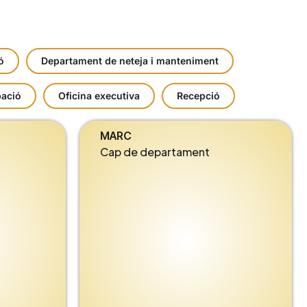
ó
Departament de neteja i manteniment
pació
Oficina executiva
Recepció
MARC
Cap de departament