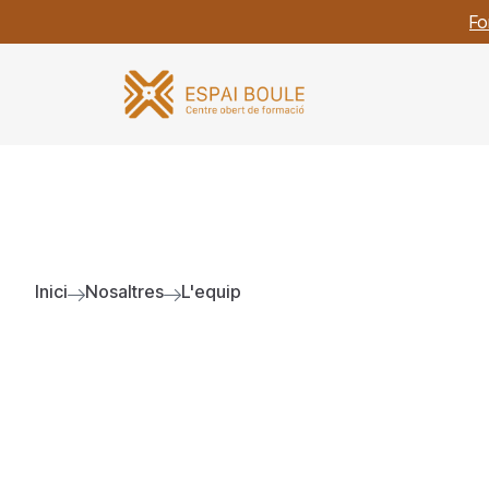
Fo
Inici
Nosaltres
L'equip