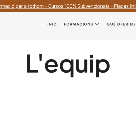
rmació per a tothom - Cursos 100% Subvencionats - Places lim
INICI
FORMACIONS
QUÈ OFERIM
L'equip