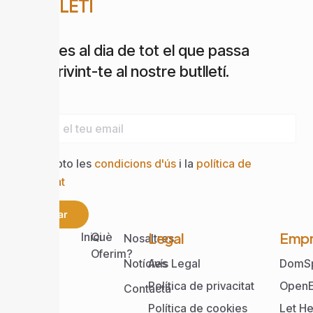
BUTLLETÍ
Estigues al dia de tot el que passa
subscrivint-te al nostre butlletí.
Email
Accepto les
condicions d'ús
i la
política de
privacitat
Enviar
Web
Legal
Empr
Inici
Què
Nosaltres
Oferim?
Notícies
Avís Legal
DomS
Política de privacitat
OpenE
Contacta
Política de cookies
Let He