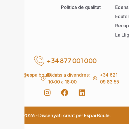
Política de qualitat
Edens
Edufe
Recup
La Lli
+34 877 001 000
info@espaiboule.cat
Dilluns a divendres:
+34 621
10:00 a 18:00
09 83 55
© 2026 - Dissenyat i creat per Espai Boule.