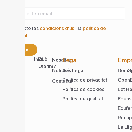
Email
Accepto les
condicions d'ús
i la
política de
privacitat
Enviar
Web
Legal
Empr
Inici
Què
Nosaltres
Oferim?
Notícies
Avís Legal
DomS
Política de privacitat
OpenE
Contacta
Política de cookies
Let He
Política de qualitat
Edens
Edufe
Recup
La Lli