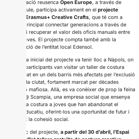
L’organització reusenca
Open Europe
, a través de
l’Espai Boule, participa activament en el
projecte
europeu Erasmus+ Creative Crafts
, que té com a
objectiu principal connectar generacions a través de
l’art tèxtil i recuperar el valor dels oficis manuals entre
els més joves. El projecte compta també amb la
col·laboració de l’entitat local Edensol.
La trobada inicial del projecte va tenir lloc a Nàpols, on
els socis participants van visitar un taller de costura
social situat en un dels barris més afectats per l’exclusió
social de la ciutat, fortament marcat per dècades
d’actuació mafiosa. Allà, es va conèixer de prop la feina
de Fatto @ Scampia, una empresa social que ensenya
l’ofici de la costura a joves que han abandonat el
sistema educatiu, oferint-los una oportunitat de futur i
fomentant la cohesió social.
En el marc del projecte,
a partir del 30 d’abril, l’Espai