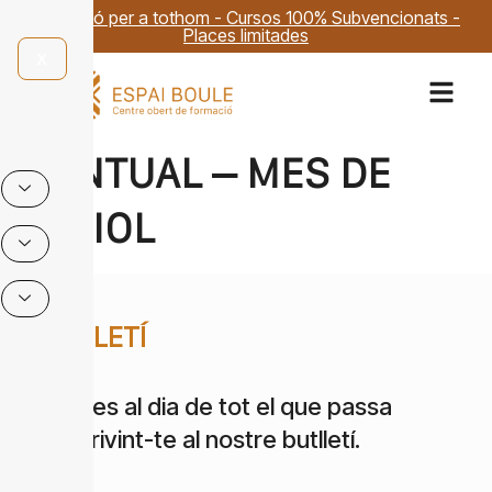
Formació per a tothom - Cursos 100% Subvencionats -
Places limitades
X
PUNTUAL – MES DE
JULIOL
BUTLLETÍ
Estigues al dia de tot el que passa
subscrivint-te al nostre butlletí.
Email