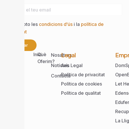
Accepto les
condicions d'ús
i la
política de
privacitat
Enviar
Web
Legal
Empr
Inici
Què
Nosaltres
Oferim?
Notícies
Avís Legal
DomS
Política de privacitat
OpenE
Contacta
Política de cookies
Let He
Política de qualitat
Edens
Edufe
Recup
La Lli