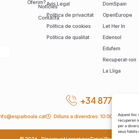
Oferim?
Avís Legal
DomSpain
Notícies
Política de privacitat
OpenEurope
Contacta
Política de cookies
Let Her In
Política de qualitat
Edensol
Edufem
Recuperat-ion
La Lliga
+34 877 001 
Aquest lloc
info@espaiboule.cat
Dilluns a divendres: 10:00 a 18:00
recuperen i
per a divers
seus hàbits
© 2026 - Dissenyat i creat per Espai Boule.