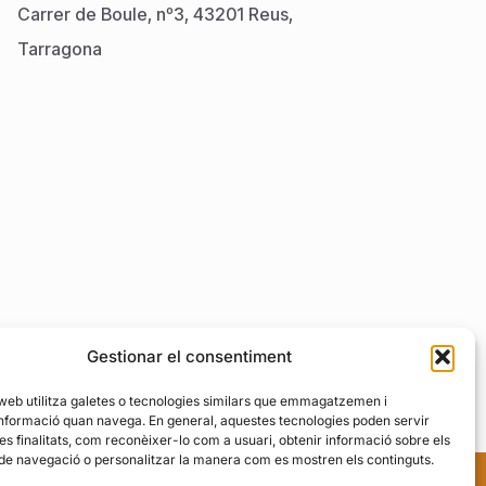
Carrer de Boule, nº3, 43201 Reus,
Tarragona
000
Gestionar el consentiment
 web utilitza galetes o tecnologies similars que emmagatzemen i
+34 621 09 83 55
nformació quan navega. En general, aquestes tecnologies poden servir
es finalitats, com reconèixer-lo com a usuari, obtenir informació sobre els
 de navegació o personalitzar la manera com es mostren els continguts.