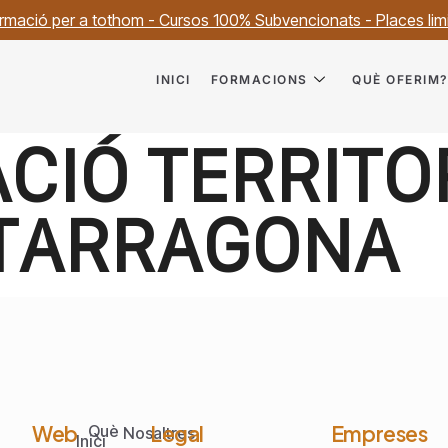
rmació per a tothom - Cursos 100% Subvencionats - Places lim
INICI
FORMACIONS
QUÈ OFERIM
CIÓ TERRITO
 TARRAGONA
Web
Legal
Empreses
Què
Nosaltres
Inici