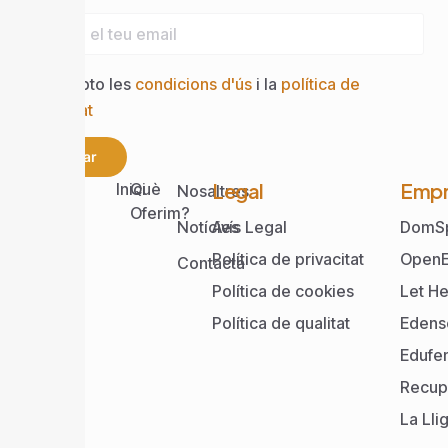
Accepto les
condicions d'ús
i la
política de
privacitat
Enviar
Web
Legal
Empr
Inici
Què
Nosaltres
Oferim?
Notícies
Avís Legal
DomS
Política de privacitat
OpenE
Contacta
Política de cookies
Let He
Política de qualitat
Edens
Edufe
Recup
La Lli