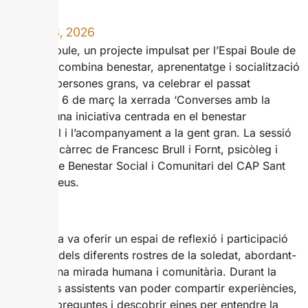
MARÇ 13, 2026
El Club Boule, un projecte impulsat per l’Espai Boule de
Reus que combina benestar, aprenentatge i socialització
per a les persones grans, va celebrar el passat
divendres 6 de març la xerrada ‘Converses amb la
soledat’, una iniciativa centrada en el benestar
emocional i l’acompanyament a la gent gran. La sessió
va anar a càrrec de Francesc Brull i Fornt, psicòleg i
referent de Benestar Social i Comunitari del CAP Sant
Pere de Reus.
La trobada va oferir un espai de reflexió i participació
al voltant dels diferents rostres de la soledat, abordant-
la des d’una mirada humana i comunitària. Durant la
sessió, els assistents van poder compartir experiències,
plantejar preguntes i descobrir eines per entendre la