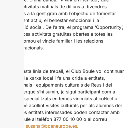
ofereix activitats matinals de dilluns a divendres
adreçades a la gent gran amb l’objectiu de fomentar
l’envelliment actiu, el benestar emocional i la
participació social. De l’altra, el programa ‘Opportunity’,
que proposa activitats gratuïtes obertes a totes les
edats i promou el vincle familiar i les relacions
intergeneracionals.
Amb aquesta línia de treball, el Club Boule vol continuar
reforçant la xarxa local i fa una crida a entitats,
professionals i equipaments culturals de Reus i del
territori perquè s’hi sumin, ja sigui participant com a
ponents especialitzats en temes vinculats al col·lectiu
sènior o bé acollint visites culturals per als alumnes del
centre. Les entitats interessades poden contactar amb
l’Espai Boule al telèfon 877 00 10 00 o al correu
electrònic
susana@openeurope.es
.