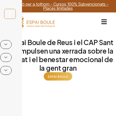
Formació per a tothom - Cursos 100% Subvencionats -
Places limitades
X
L’Espai Boule de Reus i el CAP Sant
Pere impulsen una xerrada sobre la
soledat i el benestar emocional de
la gent gran
ESPAI BOULE