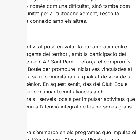
soledat no només com una dificultat, sinó també com
una oportunitat per a l’autoconeixement, l’escolta
interior i la connexió amb els altres.
Aquesta activitat posa en valor la col·laboració entre
diferents agents del territori, amb la participació del
Club Boule i el CAP Sant Pere, i reforça el compromís
de l’Espai Boule per promoure iniciatives vinculades al
benestar, la salut comunitària i la qualitat de vida de la
població sènior. En aquest sentit, des del Club Boule
s’aposta per continuar teixint aliances amb
professionals i serveis locals per impulsar activitats que
contribueixin a l’atenció integral de les persones grans.
La iniciativa s’emmarca en els programes que impulsa el
Club Boule. D’una banda, ‘Vivint en Plenitud’, que