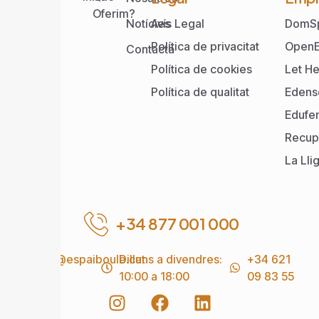
Oferim?
Notícies
Avís Legal
DomS
Política de privacitat
OpenE
Contacta
Política de cookies
Let He
Política de qualitat
Edens
Edufe
Recup
La Lli
+34 877 001 000
info@espaiboule.cat
Dilluns a divendres:
+34 621
10:00 a 18:00
09 83 55