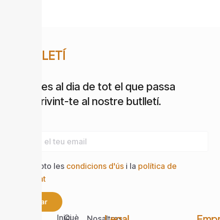
BUTLLETÍ
Estigues al dia de tot el que passa
subscrivint-te al nostre butlletí.
Email
Accepto les
condicions d'ús
i la
política de
privacitat
Enviar
Web
Legal
Empr
Inici
Què
Nosaltres