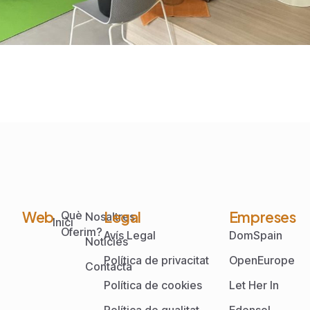
Web
Legal
Empreses
Què
Nosaltres
Inici
Oferim?
Avís Legal
DomSpain
Notícies
Política de privacitat
OpenEurope
Contacta
Política de cookies
Let Her In
Política de qualitat
Edensol