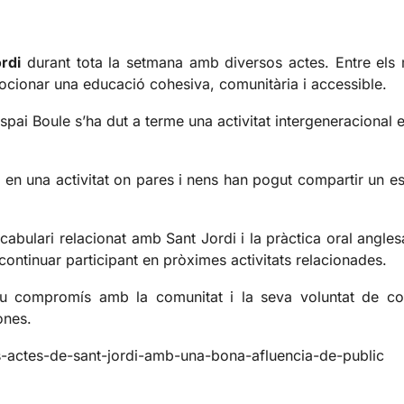
rdi
durant tota la setmana amb diversos actes. Entre els
omocionar una educació cohesiva, comunitària i accessible.
Espai Boule s’ha dut a terme una activitat intergeneraciona
ts en una activitat on pares i nens han pogut compartir un e
.
cabulari relacionat amb Sant Jordi i la pràctica oral angle
 continuar participant en pròximes activitats relacionades.
eu compromís amb la comunitat i la seva voluntat de cont
ones.
els-actes-de-sant-jordi-amb-una-bona-afluencia-de-public