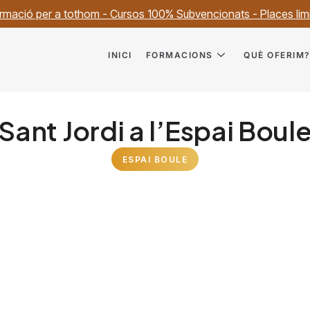
rmació per a tothom - Cursos 100% Subvencionats - Places lim
INICI
FORMACIONS
QUÈ OFERIM
Sant Jordi a l’Espai Boul
ESPAI BOULE