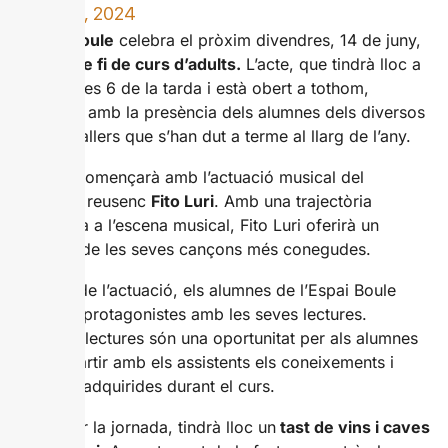
JUNY 19, 2024
L’
Espai Boule
celebra el pròxim divendres, 14 de juny,
la
festa de fi de curs d’adults.
L’acte, que tindrà lloc a
partir de les 6 de la tarda i està obert a tothom,
comptarà amb la presència dels alumnes dels diversos
cursos i tallers que s’han dut a terme al llarg de l’any.
La festa començarà amb l’actuació musical del
cantautor reusenc
Fito Luri
. Amb una trajectòria
destacada a l’escena musical, Fito Luri oferirà un
repertori de les seves cançons més conegudes.
Després de l’actuació, els alumnes de l’Espai Boule
seran els protagonistes amb les seves lectures.
Aquestes lectures són una oportunitat per als alumnes
de compartir amb els assistents els coneixements i
habilitats adquirides durant el curs.
Per tancar la jornada, tindrà lloc un
tast de vins i caves