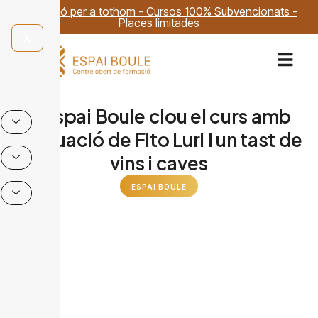
Formació per a tothom - Cursos 100% Subvencionats -
Places limitades
X
L’Espai Boule clou el curs amb
l’actuació de Fito Luri i un tast de
vins i caves
ESPAI BOULE