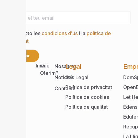
Email
Accepto les
condicions d'ús
i la
política de
privacitat
Enviar
Web
Legal
Empr
Inici
Què
Nosaltres
Oferim?
Notícies
Avís Legal
DomS
Política de privacitat
OpenE
Contacta
Política de cookies
Let He
Política de qualitat
Edens
Edufe
Recup
La Lli