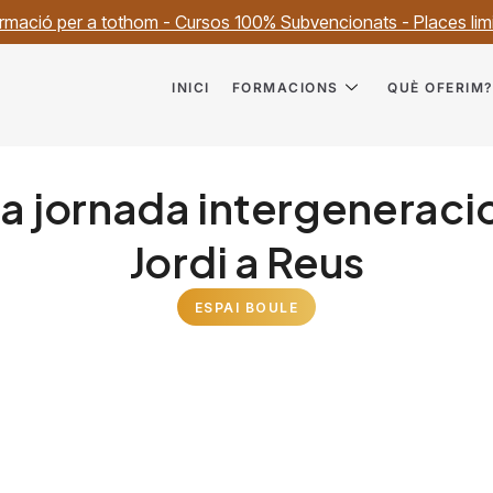
rmació per a tothom - Cursos 100% Subvencionats - Places lim
INICI
FORMACIONS
QUÈ OFERIM
na jornada intergeneraci
Jordi a Reus
ESPAI BOULE