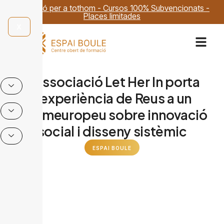
Formació per a tothom - Cursos 100% Subvencionats -
Places limitades
X
L’associació Let Her In porta
l’experiència de Reus a un
fòrumeuropeu sobre innovació
social i disseny sistèmic
ESPAI BOULE