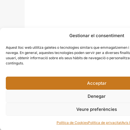
Gestionar el consentiment
Aquest lloc web utilitza galetes o tecnologies similars que emmagatzemen 
navega. En general, aquestes tecnologies poden servir per a diverses finali
usuari, obtenir informació sobre els seus hàbits de navegació o personalit
continguts.
Acceptar
Denegar
Veure preferències
Política de Cookies
Política de privacitat
Avís 