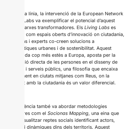
En aquesta línia, la intervenció de la European Network
of Living Labs va exemplificar el potencial d’aquest
tipus de xarxes transformadores. Els
Living Labs
es
presenten com espais oberts d’innovació on ciutadania,
institucions i experts co-creen solucions a
problemàtiques urbanes i de sostenibilitat. Aquest
model, cada cop més estès a Europa, aposta per la
participació directa de les persones en el disseny de
polítiques i serveis públics, una filosofia que encaixa
especialment en ciutats mitjanes com Reus, on la
proximitat amb la ciutadania és un valor diferencial.
La conferència també va abordar metodologies
innovadores com el
Socionas Mapping
, una eina que
permet visualitzar reptes socials identificant actors,
relacions i dinàmiques dins dels territoris. Aquest