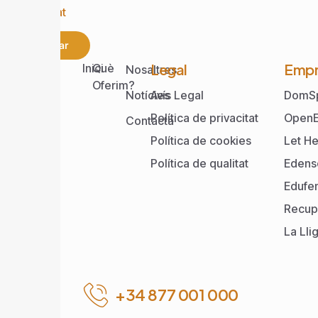
privacitat
Enviar
Web
Legal
Empr
Inici
Què
Nosaltres
Oferim?
Notícies
Avís Legal
DomS
Política de privacitat
OpenE
Contacta
Política de cookies
Let He
Política de qualitat
Edens
Edufe
Recup
La Lli
+34 877 001 000