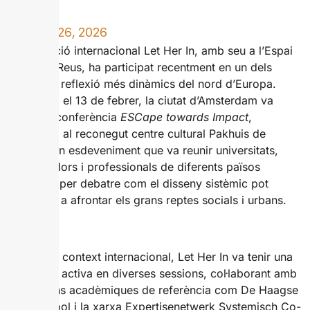
FEBRER 26, 2026
L’associació internacional Let Her In, amb seu a l’Espai
Boule de Reus, ha participat recentment en un dels
espais de reflexió més dinàmics del nord d’Europa.
Entre l’11 i el 13 de febrer, la ciutat d’Amsterdam va
acollir la conferència
ESCape towards Impact
,
celebrada al reconegut centre cultural Pakhuis de
Zwijger, un esdeveniment que va reunir universitats,
investigadors i professionals de diferents països
europeus per debatre com el disseny sistèmic pot
contribuir a afrontar els grans reptes socials i urbans.
En aquest context internacional, Let Her In va tenir una
presència activa en diverses sessions, col·laborant amb
institucions acadèmiques de referència com De Haagse
Hogeschool i la xarxa Expertisenetwerk Systemisch Co-