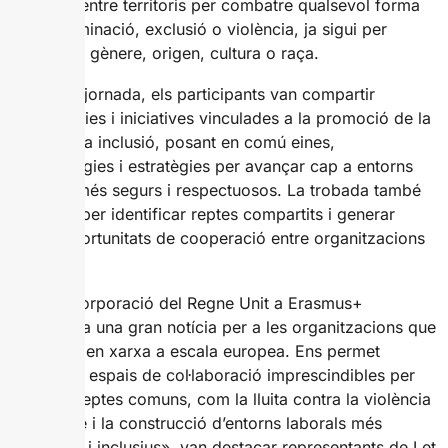
el diàleg entre territoris per combatre qualsevol forma
de discriminació, exclusió o violència, ja sigui per
motius de gènere, origen, cultura o raça.
Durant la jornada, els participants van compartir
experiències i iniciatives vinculades a la promoció de la
igualtat i la inclusió, posant en comú eines,
metodologies i estratègies per avançar cap a entorns
laborals més segurs i respectuosos. La trobada també
va servir per identificar reptes compartits i generar
noves oportunitats de cooperació entre organitzacions
europees.
«La reincorporació del Regne Unit a Erasmus+
representa una gran notícia per a les organitzacions que
treballem en xarxa a escala europea. Ens permet
recuperar espais de col·laboració imprescindibles per
afrontar reptes comuns, com la lluita contra la violència
de gènere i la construcció d’entorns laborals més
igualitaris i inclusius», van destacar representants de Let