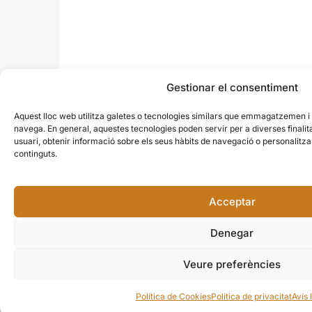
Gestionar el consentiment
Aquest lloc web utilitza galetes o tecnologies similars que emmagatzemen 
navega. En general, aquestes tecnologies poden servir per a diverses finali
usuari, obtenir informació sobre els seus hàbits de navegació o personalit
continguts.
Acceptar
Denegar
Veure preferències
Política de Cookies
Política de privacitat
Avís 