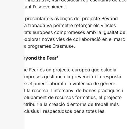
Her In durant l’esdeveniment.
A més de presentar els avenços del projecte Beyond
the Fear, la trobada va permetre reforçar els vincles
entre entitats europees compromeses amb la igualtat de
gènere i explorar noves vies de col·laboració en el marc
dels futurs programes Erasmus+.
Sobre ‘Beyond the Fear’
Beyond the Fear és un projecte europeu que estudia
com les empreses gestionen la prevenció i la resposta
davant l’assetjament laboral i la violència de gènere.
Mitjançant la recerca, l’intercanvi de bones pràctiques i
el desenvolupament de recursos formatius, el projecte
busca contribuir a la creació d’entorns de treball més
segurs, inclusius i respectuosos per a totes les
persones.