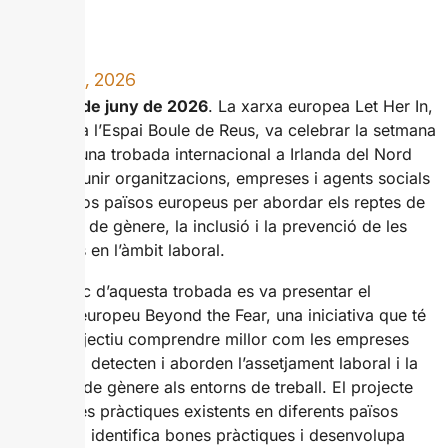
JUNY 15, 2026
Reus, 15 de juny de 2026
.
La xarxa europea Let Her In,
amb seu a l’Espai Boule de Reus, va celebrar la setmana
passada una trobada internacional a Irlanda del Nord
que va reunir organitzacions, empreses i agents socials
de diversos països europeus per abordar els reptes de
la igualtat de gènere, la inclusió i la prevenció de les
violències en l’àmbit laboral.
En el marc d’aquesta trobada es va presentar el
projecte europeu Beyond the Fear, una iniciativa que té
com a objectiu comprendre millor com les empreses
prevenen, detecten i aborden l’assetjament laboral i la
violència de gènere als entorns de treball. El projecte
analitza les pràctiques existents en diferents països
europeus, identifica bones pràctiques i desenvolupa