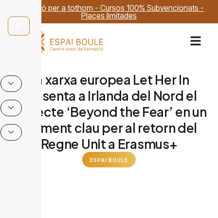
Formació per a tothom - Cursos 100% Subvencionats -
Places limitades
X
La xarxa europea Let Her In
presenta a Irlanda del Nord el
projecte ‘Beyond the Fear’ en un
moment clau per al retorn del
Regne Unit a Erasmus+
ESPAI BOULE