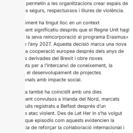
eines que permetin a les organitzacions crear espais de
treball més segurs, respectuosos i lliures de violència.
L’esdeveniment ha tingut lloc en un context
especialment significatiu després que el Regne Unit hagi
confirmat la seva reincorporació al programa Erasmus+
a partir de l’any 2027. Aquesta decisió marca una nova
etapa en la cooperació europea després dels anys de
limitacions derivades del Brexit i obre noves
oportunitats per a l’intercanvi de coneixement, la
mobilitat i el desenvolupament de projectes
transnacionals amb impacte social.
La trobada també ha coincidit amb uns dies
especialment convulsos a Irlanda del Nord, marcats
pels aldarulls registrats a Belfast després d’un
presumpte atac violent. Des de Let Her In s’ha volgut
remarcar que episodis com aquests evidencien la
importància de reforçar la col·laboració internacional i