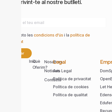
subscrivint-te al nostre butlletí.
Email
Accepto les
condicions d'ús
i la
política de
privacitat
Enviar
Web
Legal
Empr
Inici
Què
Nosaltres
Oferim?
Notícies
Avís Legal
DomS
Política de privacitat
OpenE
Contacta
Política de cookies
Let He
Política de qualitat
Edens
Edufe
Recup