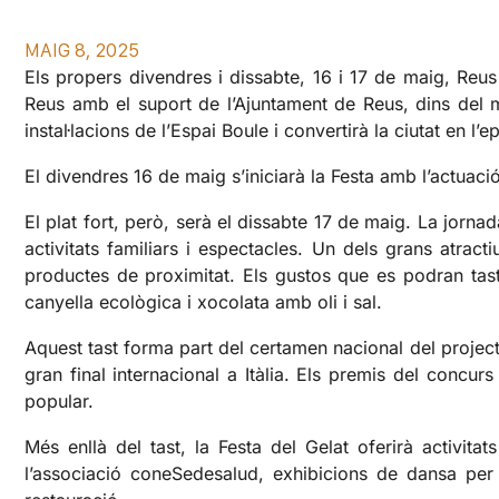
MAIG 8, 2025
Els propers divendres i dissabte, 16 i 17 de maig, Reus 
Reus amb el suport de l’Ajuntament de Reus, dins del ma
instal·lacions de l’Espai Boule i convertirà la ciutat en l’e
El divendres 16 de maig s’iniciarà la Festa amb l’actuaci
El plat fort, però, serà el dissabte 17 de maig. La jorn
activitats familiars i espectacles. Un dels grans atract
productes de proximitat. Els gustos que es podran tas
canyella ecològica i xocolata amb oli i sal.
Aquest tast forma part del certamen nacional del projecte
gran final internacional a Itàlia. Els premis del concu
popular.
Més enllà del tast, la Festa del Gelat oferirà activita
l’associació coneSedesalud, exhibicions de dansa per 