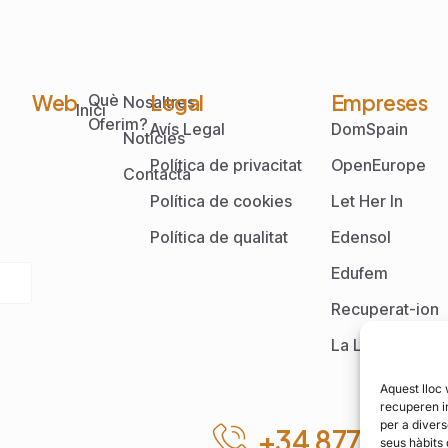
Web
Legal
Empreses
Què
Nosaltres
Inici
Oferim?
Avís Legal
DomSpain
Notícies
Política de privacitat
OpenEurope
Contacta
Política de cookies
Let Her In
Política de qualitat
Edensol
Edufem
Recuperat-ion
La Lliga
Aquest lloc
recuperen i
per a divers
+34 877 001 
seus hàbits