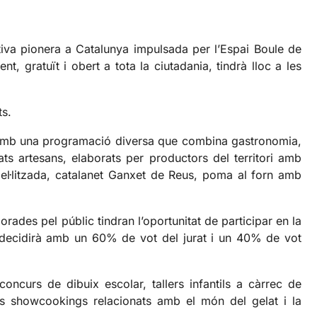
iativa pionera a Catalunya impulsada per l’Espai Boule de
 gratuït i obert a tota la ciutadania, tindrà lloc a les
ts.
5 h, amb una programació diversa que combina gastronomia,
lats artesans, elaborats per productors del territori amb
el·litzada, catalanet Ganxet de Reus, poma al forn amb
rades pel públic tindran l’oportunitat de participar en la
 es decidirà amb un 60% de vot del jurat i un 40% de vot
concurs de dibuix escolar, tallers infantils a càrrec de
sos showcookings relacionats amb el món del gelat i la