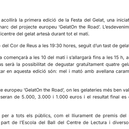
acollirà la primera edició de la Festa del Gelat, una inic
rc del projecte europeu ‘GelatOn the Road’. L’esdeveniment,
picentre del gelat artesà durant tot el matí.
ó del Cor de Reus a les 19:30 hores, seguit d’un tast de gela
ada començarà a les 10 del matí i s’allargarà fins a les 1
ius serà la possibilitat de degustar gratuïtament quatre ge
tar en aquesta edició són: mel i mató amb avellana caram
 europeu ‘GelatOn the Road’, on les gelateries més ben valo
rs seran de 5.000, 3.000 i 1.000 euros i el resultat final
ts per a tots els públics, com el lliurament de premis del 
part de l’Escola del Ball del Centre de Lectura i diver