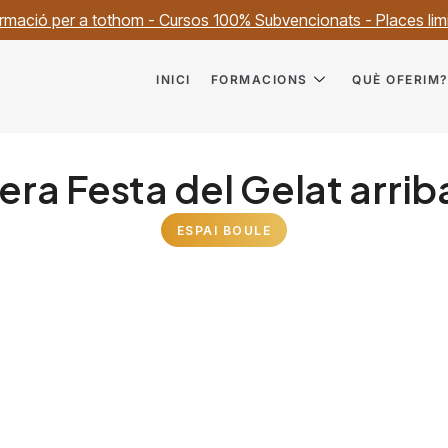
rmació per a tothom - Cursos 100% Subvencionats - Places lim
INICI
FORMACIONS
QUÈ OFERIM
era Festa del Gelat arrib
ESPAI BOULE