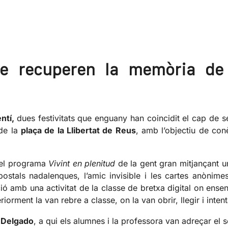
le recuperen la memòria de 
entí,
dues festivitats que enguany han coincidit el cap de 
de la
plaça de la Llibertat de Reus
, amb l’objectiu de con
del programa
Vivint en plenitud
de la gent gran mitjançant un
ostals nadalenques, l’amic invisible i les cartes anònime
amb una activitat de la classe de bretxa digital on ense
riorment la van rebre a classe, on la van obrir, llegir i inten
o Delgado
, a qui els alumnes i la professora van adreçar el