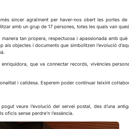
e més sincer agraïment per haver-nos obert les portes d
ealitzar amb un grup de 17 persones, totes les quals van qu
la manera tan propera, respectuosa i apassionada amb què
cap als objectes i documents que simbolitzen l’evolució d’aqu
mà.
t enriquidora, que va connectar records, vivències persona
onalitat i calidesa. Esperem poder continuar teixint col·labor
 pogut veure l’evolució del servei postal, des d’una anti
s oficis sense perdre’n l’essència.