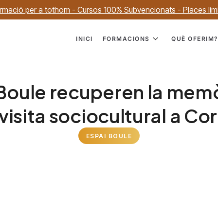
rmació per a tothom - Cursos 100% Subvencionats - Places lim
INICI
FORMACIONS
QUÈ OFERIM
 Boule recuperen la memò
visita sociocultural a Co
ESPAI BOULE