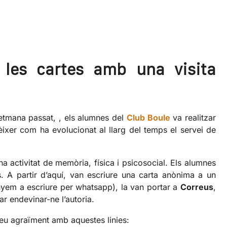
les cartes amb una visita
setmana passat, , els alumnes del
Club Boule
va realitzar
èixer com ha evolucionat al llarg del temps el servei de
a activitat de memòria, física i psicosocial. Els alumnes
s. A partir d’aquí, van escriure una carta anònima a un
nyem a escriure per whatsapp), la van portar a
Correus
,
tar endevinar-ne l’autoria.
 seu agraïment amb aquestes linies: