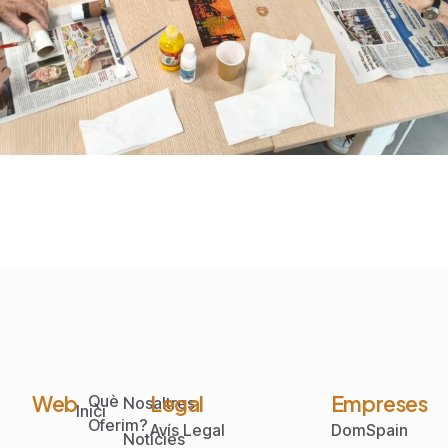
Web
Legal
Empreses
Què
Nosaltres
Inici
Oferim?
Avís Legal
DomSpain
Notícies