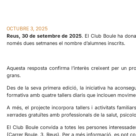
OCTUBRE 3, 2025
Reus, 30 de setembre de 2025
. El Club Boule ha donat
només dues setmanes el nombre d’alumnes inscrits.
Aquesta resposta confirma l’interès creixent per un pr
grans.
Des de la seva primera edició, la iniciativa ha aconseg
formativa amb quatre tallers diaris que inclouen moviment
A més, el projecte incorpora tallers i activitats familia
xerrades gratuïtes amb professionals de la salut, psicolog
El Club Boule convida a totes les persones interessades 
(Carrer Boule, 3, Reus). Per a més informació, es pot c