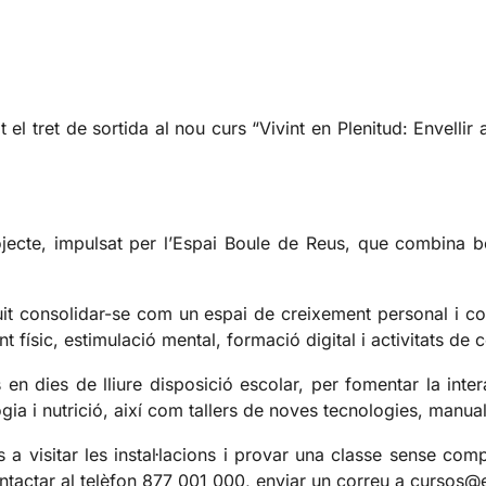
 el tret de sortida al nou curs “Vivint en Plenitud: Envelli
ojecte, impulsat per l’Espai Boule de Reus, que combina be
uit consolidar-se com un espai de creixement personal i co
 físic, estimulació mental, formació digital i activitats de 
rs en dies de lliure disposició escolar, per fomentar la int
ia i nutrició, així com tallers de noves tecnologies, manuali
a visitar les instal·lacions i provar una classe sense com
ontactar al telèfon 877 001 000, enviar un correu a cursos@