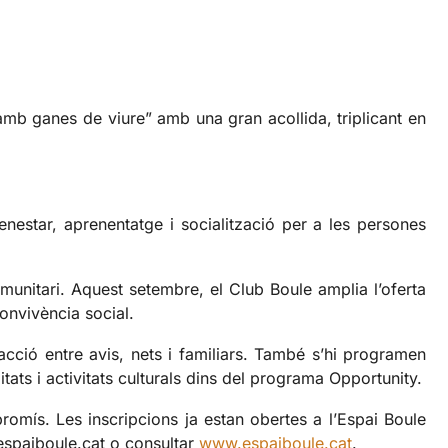
r amb ganes de viure” amb una gran acollida, triplicant en
nestar, aprenentatge i socialització per a les persones
munitari. Aquest setembre, el Club Boule amplia l’oferta
convivència social.
eracció entre avis, nets i familiars. També s’hi programen
tats i activitats culturals dins del programa Opportunity.
promís. Les inscripcions ja estan obertes a l’Espai Boule
espaiboule.cat o consultar
www.espaiboule.cat
.