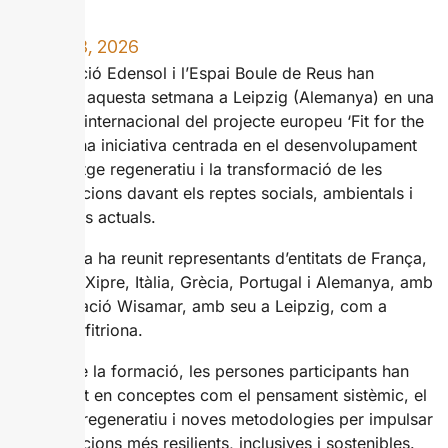
JULIOL 3, 2026
L’associació Edensol i l’Espai Boule de Reus han
participat aquesta setmana a Leipzig (Alemanya) en una
formació internacional del projecte europeu ‘Fit for the
Future’, una iniciativa centrada en el desenvolupament
del lideratge regeneratiu i la transformació de les
organitzacions davant els reptes socials, ambientals i
econòmics actuals.
La trobada ha reunit representants d’entitats de França,
Espanya, Xipre, Itàlia, Grècia, Portugal i Alemanya, amb
l’organització Wisamar, amb seu a Leipzig, com a
entitat amfitriona.
Al llarg de la formació, les persones participants han
aprofundit en conceptes com el pensament sistèmic, el
lideratge regeneratiu i noves metodologies per impulsar
organitzacions més resilients, inclusives i sostenibles.