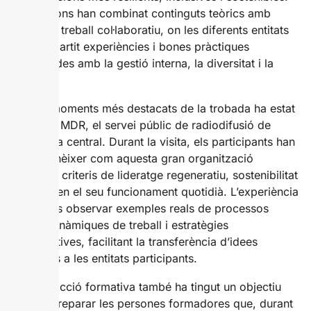
Les sessions han combinat continguts teòrics amb
espais de treball col·laboratiu, on les diferents entitats
han compartit experiències i bones pràctiques
relacionades amb la gestió interna, la diversitat i la
inclusió.
Un dels moments més destacats de la trobada ha estat
la visita a MDR, el servei públic de radiodifusió de
l’Alemanya central. Durant la visita, els participants han
pogut conèixer com aquesta gran organització
incorpora criteris de lideratge regeneratiu, sostenibilitat
i inclusió en el seu funcionament quotidià. L’experiència
ha permès observar exemples reals de processos
interns, dinàmiques de treball i estratègies
organitzatives, facilitant la transferència d’idees
aplicables a les entitats participants.
Aquesta acció formativa també ha tingut un objectiu
pràctic: preparar les persones formadores que, durant