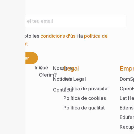
Email
Accepto les
condicions d'ús
i la
política de
privacitat
Enviar
Web
Legal
Empr
Inici
Què
Nosaltres
Oferim?
Notícies
Avís Legal
DomS
Política de privacitat
OpenE
Contacta
Política de cookies
Let He
Política de qualitat
Edens
Edufe
Recup