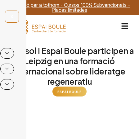
Formació per a tothom - Cursos 100% Subvencionats -
Places limitades
X
Edensol i Espai Boule participen a
Leipzig en una formació
internacional sobre lideratge
regeneratiu
ESPAI BOULE