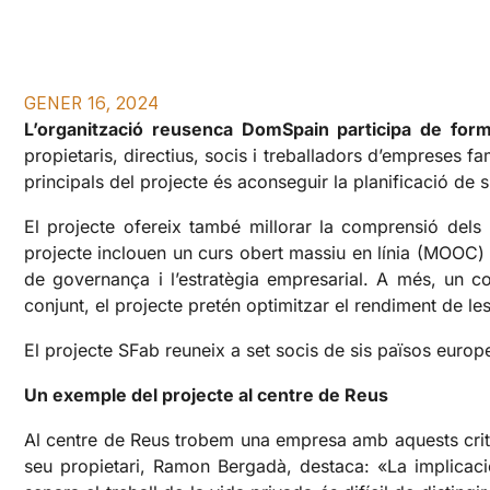
GENER 16, 2024
L’organització reusenca DomSpain participa de form
propietaris, directius, socis i treballadors d’empreses f
principals del projecte és aconseguir la planificació de 
El projecte ofereix també millorar la comprensió dels p
projecte inclouen un curs obert massiu en línia (MOOC) 
de governança i l’estratègia empresarial. A més, un c
conjunt, el projecte pretén optimitzar el rendiment de l
El projecte SFab reuneix a set socis de sis països europe
Un exemple del projecte al centre de Reus
Al centre de Reus trobem una empresa amb aquests crite
seu propietari, Ramon Bergadà, destaca: «La implicació 