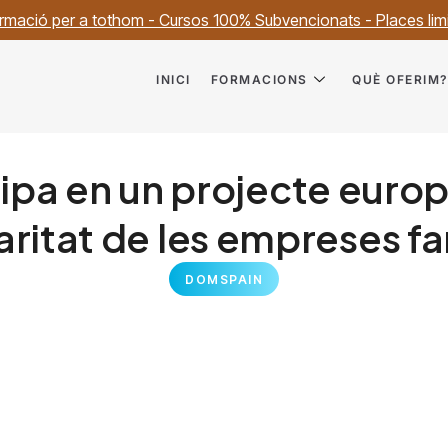
rmació per a tothom - Cursos 100% Subvencionats - Places lim
INICI
FORMACIONS
QUÈ OFERIM
pa en un projecte europ
aritat de les empreses fa
DOMSPAIN