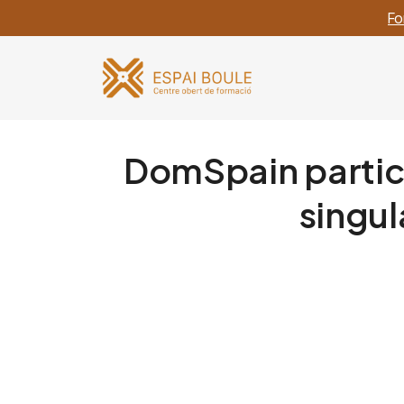
Fo
DomSpain partici
singul