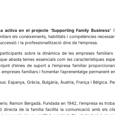
a activa en el projecte ‘Supporting Family Business’
(
amiliars els coneixements, habilitats i competències necessàr
successió i la professionalització dins de l’empresa.
articipants sobre la dinàmica de les empreses familiars i l
que abasta temes essencials com les característiques espe
onjunt d’eines de suport a l’empresa familiar proporciona
es empreses familiars i fomentar l’aprenentatge permanent en
us: Espanya, Grècia, Bulgària, Àustria, França i Bèlgica. Pe
ris: Ramon Bergadà. Fundada en 1942, l’empresa es troba ar
directa de la família facilita la comunicació amb els cli