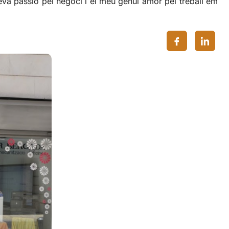
a meva passió pel negoci i el meu genuí amor pel treball em