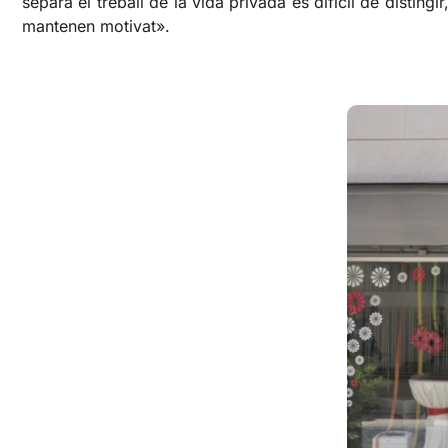
separa el treball de la vida privada és difícil de disting
mantenen motivat».