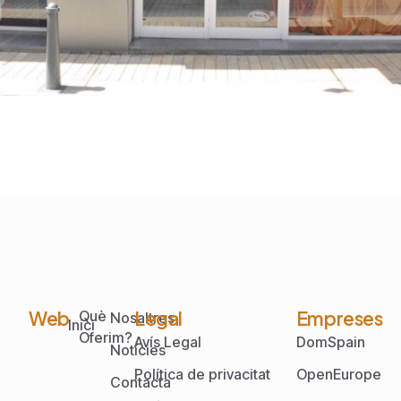
Web
Legal
Empreses
Què
Nosaltres
Inici
Oferim?
Avís Legal
DomSpain
Notícies
Política de privacitat
OpenEurope
Contacta