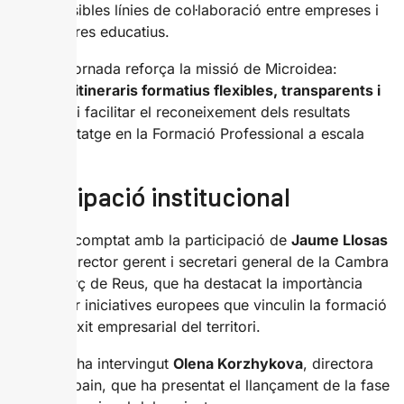
possibles línies de col·laboració entre empreses i
centres educatius.
Aquesta jornada reforça la missió de Microidea:
impulsar itineraris formatius flexibles, transparents i
inclusius
i facilitar el reconeixement dels resultats
d’aprenentatge en la Formació Professional a escala
europea.
Participació institucional
L’acte ha comptat amb la participació de
Jaume Llosas
Pellisé
, director gerent i secretari general de la Cambra
de Comerç de Reus, que ha destacat la importància
d’impulsar iniciatives europees que vinculin la formació
amb el teixit empresarial del territori.
També hi ha intervingut
Olena Korzhykova
, directora
de DomSpain, que ha presentat el llançament de la fase