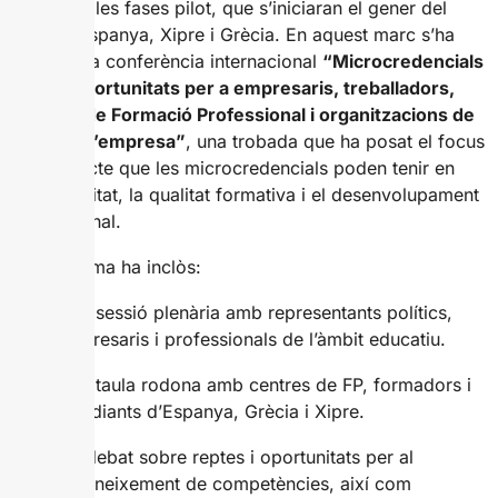
planificar les fases pilot, que s’iniciaran el gener del
2026 a Espanya, Xipre i Grècia. En aquest marc s’ha
celebrat la conferència internacional
“Microcredencials
en FP: Oportunitats per a empresaris, treballadors,
centres de Formació Professional i organitzacions de
suport a l’empresa”
, una trobada que ha posat el focus
en l’impacte que les microcredencials poden tenir en
l’ocupabilitat, la qualitat formativa i el desenvolupament
professional.
El programa ha inclòs:
Una sessió plenària amb representants polítics,
empresaris i professionals de l’àmbit educatiu.
Una taula rodona amb centres de FP, formadors i
estudiants d’Espanya, Grècia i Xipre.
Un debat sobre reptes i oportunitats per al
reconeixement de competències, així com