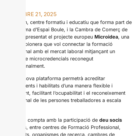
NOVEMBRE 21, 2025
DomSpain, centre formatiu i educatiu que forma part de
l’ecosistema d’Espai Boule, i la Cambra de Comerç de
Reus han presentat el projecte europeu
Microidea
, una
iniciativa pionera que vol connectar la formació
professional amb el mercat laboral mitjançant un
sistema de microcredencials reconegut
internacionalment.
Aquesta nova plataforma permetrà acreditar
coneixements i habilitats d’una manera flexible i
transparent, facilitant l’ocupabilitat i el reconeixement
professional de les persones treballadores a escala
europea.
Microidea compta amb la participació de
deu socis
europeus
, entre centres de Formació Professional,
universitats, organismes de recerca, cambres de