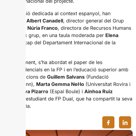
pilot internacional del projecte.
En la sessió dedicada al context espanyol, han
participat
Albert Canadell
, director general del Grup
Blaumar, i
Núria Franco
, directora de Recursos Humans
del mateix grup, en una taula moderada per
Elena
Andreu
, cap del Departament Internacional de la
Cambra.
Posteriorment, s’ha abordat el paper de les
microcredencials en la FP i en l’educació superior amb
les aportacions de
Guillem Salvans
(Fundació
Bertelsmann),
Marta Gemma Nel·lo
(Universitat Rovira i
Virgili),
Eva Pizarro
(Espai Boule) i
Ainhoa Ruiz
Morales
, estudiant de FP Dual, que ha compartit la seva
experiència.