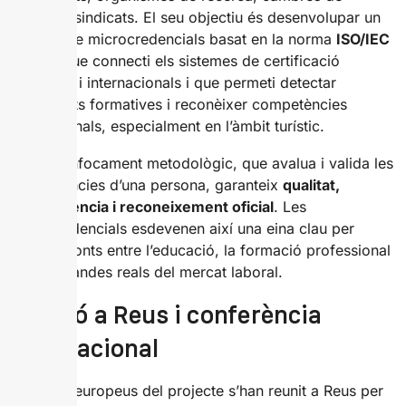
comerç i sindicats. El seu objectiu és desenvolupar un
sistema de microcredencials basat en la norma
ISO/IEC
17024
, que connecti els sistemes de certificació
nacionals i internacionals i que permeti detectar
necessitats formatives i reconèixer competències
professionals, especialment en l’àmbit turístic.
Aquest enfocament metodològic, que avalua i valida les
competències d’una persona, garanteix
qualitat,
transparència i reconeixement oficial
. Les
microcredencials esdevenen així una eina clau per
establir ponts entre l’educació, la formació professional
i les demandes reals del mercat laboral.
Reunió a Reus i conferència
internacional
Els socis europeus del projecte s’han reunit a Reus per