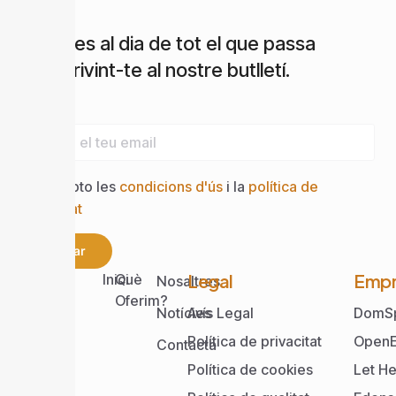
Estigues al dia de tot el que passa
subscrivint-te al nostre butlletí.
Email
Accepto les
condicions d'ús
i la
política de
privacitat
Enviar
Web
Legal
Empr
Inici
Què
Nosaltres
Oferim?
Notícies
Avís Legal
DomS
Política de privacitat
OpenE
Contacta
Política de cookies
Let He