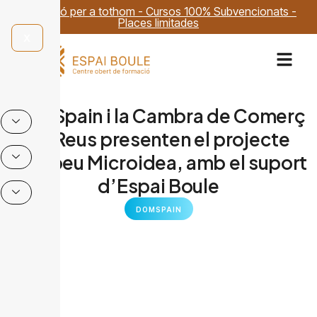
Formació per a tothom - Cursos 100% Subvencionats -
Places limitades
X
DomSpain i la Cambra de Comerç
de Reus presenten el projecte
europeu Microidea, amb el suport
d’Espai Boule
DOMSPAIN