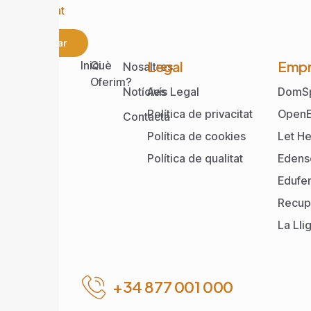
privacitat
Enviar
Web
Legal
Empr
Inici
Què
Nosaltres
Oferim?
Notícies
Avís Legal
DomS
Política de privacitat
OpenE
Contacta
Política de cookies
Let He
Política de qualitat
Edens
Edufe
Recup
La Lli
+34 877 001 000