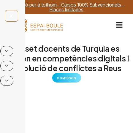
Formació per a tothom - Cursos 100% Subvencionats -
Places limitades
X
Disset docents de Turquia es
formen en competències digitals i
resolució de conflictes a Reus
DOMSPAIN