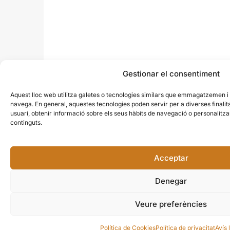
Gestionar el consentiment
Aquest lloc web utilitza galetes o tecnologies similars que emmagatzemen 
navega. En general, aquestes tecnologies poden servir per a diverses finali
usuari, obtenir informació sobre els seus hàbits de navegació o personalit
continguts.
Acceptar
Denegar
Veure preferències
Política de Cookies
Política de privacitat
Avís 