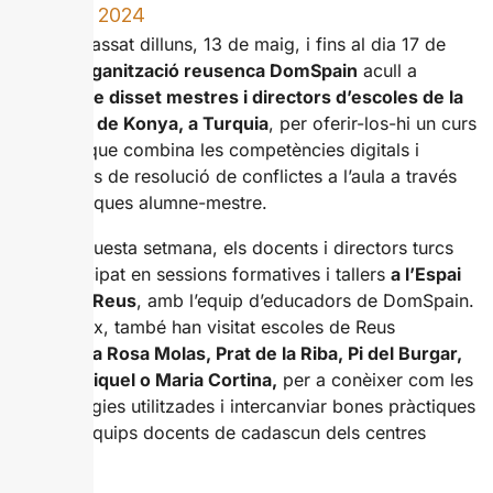
MAIG 22, 2024
Des del passat dilluns, 13 de maig, i fins al dia 17 de
maig,
l’organització reusenca DomSpain
acull a
un
grup de disset mestres i directors d’escoles de la
província de Konya, a Turquia
, per oferir-los-hi un curs
formatiu que combina les competències digitals i
estratègies de resolució de conflictes a l’aula a través
de dinàmiques alumne-mestre.
Durant aquesta setmana, els docents i directors turcs
han participat en sessions formatives i tallers
a l’Espai
Boule de Reus
, amb l’equip d’educadors de DomSpain.
Així mateix, també han visitat escoles de Reus
com
Maria Rosa Molas, Prat de la Riba, Pi del Burgar,
Teresa Miquel o Maria Cortina,
per a conèixer com les
metodologies utilitzades i intercanviar bones pràctiques
amb els equips docents de cadascun dels centres
escolars.