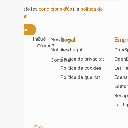
Accepto les
condicions d'ús
i la
política de
privacitat
Enviar
Web
Legal
Empr
Inici
Què
Nosaltres
Oferim?
Notícies
Avís Legal
DomS
Política de privacitat
OpenE
Contacta
Política de cookies
Let He
Política de qualitat
Edens
Edufe
Recup
La Lli