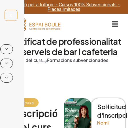
Formació per a tothom - Cursos 100% Subvencionats -
Places limitades
X
Certificat de professionalitat
en serveis de bar i cafeteria
Categoria del curs
Formacions subvencionades
SOBRE EL CURS
Sol·licitud
Descripció
d'inscripc
Nom i
del curs