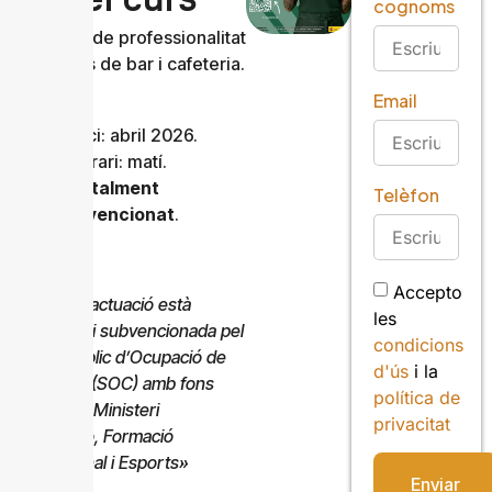
cognoms
Certificat de professionalitat
en serveis de bar i cafeteria.
(640h)
Email
– Inici: abril 2026.
– Horari: matí.
–
Totalment
Telèfon
subvencionat
.
Accepto
«
Aquesta actuació està
les
impulsada i subvencionada pel
condicions
Servei Públic d’Ocupació de
d'ús
i la
Catalunya (SOC) amb fons
política de
rebuts del Ministeri
privacitat
d’Educació, Formació
Professional i Esports»
Enviar