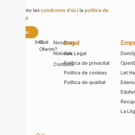
Accepto les
condicions d'ús
i la
política de
privacitat
Enviar
Web
Legal
Empr
Inici
Què
Nosaltres
Oferim?
Notícies
Avís Legal
DomS
Política de privacitat
OpenE
Contacta
Política de cookies
Let He
Política de qualitat
Edens
Edufe
Recup
La Lli