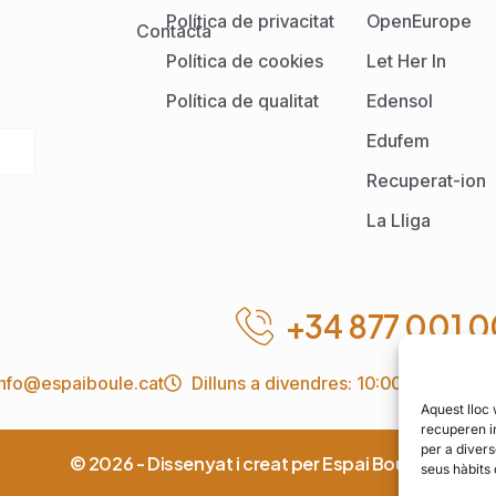
Política de privacitat
OpenEurope
Contacta
Política de cookies
Let Her In
Política de qualitat
Edensol
Edufem
Recuperat-ion
La Lliga
+34 877 001 
info@espaiboule.cat
Dilluns a divendres: 10:00 a 18:00
Aquest lloc
recuperen i
per a divers
© 2026 - Dissenyat i creat per Espai Boule.
seus hàbits