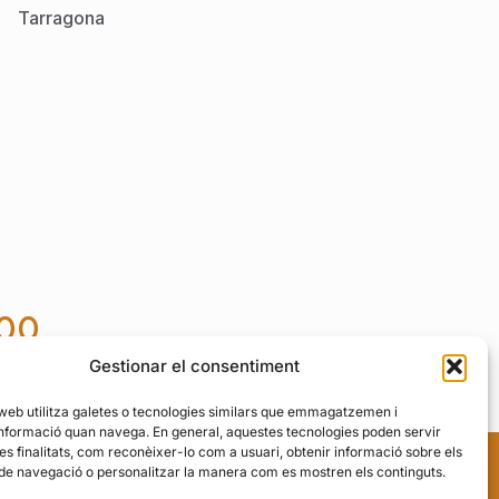
Tarragona
000
Gestionar el consentiment
+34 621 09 83 55
 web utilitza galetes o tecnologies similars que emmagatzemen i
nformació quan navega. En general, aquestes tecnologies poden servir
es finalitats, com reconèixer-lo com a usuari, obtenir informació sobre els
 de navegació o personalitzar la manera com es mostren els continguts.