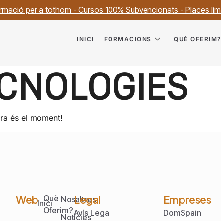
rmació per a tothom - Cursos 100% Subvencionats - Places lim
INICI
FORMACIONS
QUÈ OFERIM
CNOLOGIES
Ara és el moment!
Web
Legal
Empreses
Què
Nosaltres
Inici
Oferim?
Avís Legal
DomSpain
Notícies