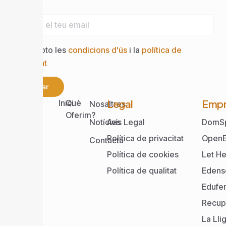
Email
Accepto les
condicions d'ús
i la
política de
privacitat
Enviar
Web
Legal
Empr
Inici
Què
Nosaltres
Oferim?
Notícies
Avís Legal
DomS
Política de privacitat
OpenE
Contacta
Política de cookies
Let He
Política de qualitat
Edens
Edufe
Recup
La Lli