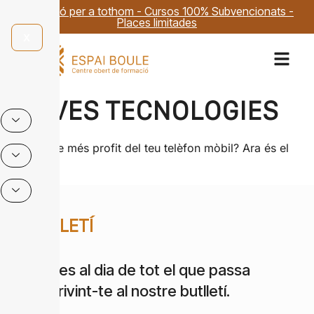
Formació per a tothom - Cursos 100% Subvencionats -
Places limitades
X
NOVES TECNOLOGIES
Vols treure més profit del teu telèfon mòbil? Ara és el
moment!
BUTLLETÍ
Estigues al dia de tot el que passa
subscrivint-te al nostre butlletí.