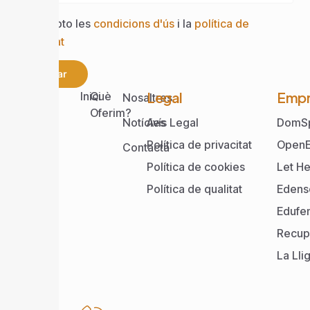
Accepto les
condicions d'ús
i la
política de
privacitat
Enviar
Web
Legal
Empr
Inici
Què
Nosaltres
Oferim?
Notícies
Avís Legal
DomS
Política de privacitat
OpenE
Contacta
Política de cookies
Let He
Política de qualitat
Edens
Edufe
Recup
La Lli