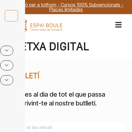
Formació per a tothom - Cursos 100% Subvencionats -
Places limitades
X
BRETXA DIGITAL
BUTLLETÍ
Estigues al dia de tot el que passa
subscrivint-te al nostre butlletí.
Email