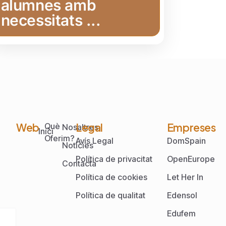
alumnes amb
necessitats ...
Web
Legal
Empreses
Què
Nosaltres
Inici
Oferim?
Avís Legal
DomSpain
Notícies
Política de privacitat
OpenEurope
Contacta
Política de cookies
Let Her In
Política de qualitat
Edensol
Edufem