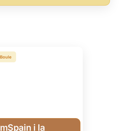
 Boule
mSpain i la