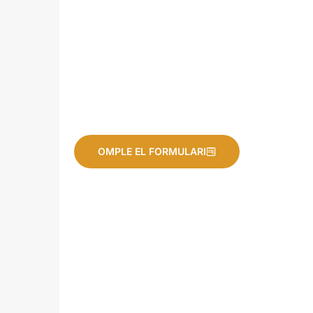
despatxos i sales que s’adapten a les necessitats de les
teves activitats.
Tant si vols organitzar un esdeveniment com si vols fer
servir les nostres instal-lacions per a activitats de forma
regular, a Espai Boule trobaràs la forma per fer-ho.
Explica’ns què estàs buscant omplint aquest formulari i
ens posarem en contacte amb tu.
OMPLE EL FORMULARI