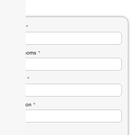
Nom
Cognoms
Email
Telèfon
Web