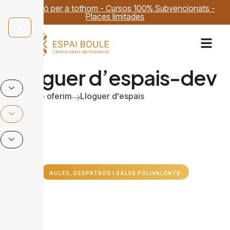
Formació per a tothom - Cursos 100% Subvencionats -
Places limitades
X
Lloguer d’espais-dev
Inici
Què oferim
Lloguer d'espais
AULES, DESPATXOS I SALES POLIVALENTS
Un espai per a totes les
necessitats!
A Espai Boule tenim una gran varietat d’espais, aules,