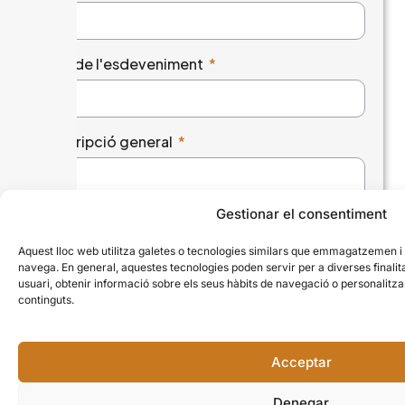
Títol de l'esdeveniment
Descripció general
Gestionar el consentiment
Aquest lloc web utilitza galetes o tecnologies similars que emmagatzemen 
navega. En general, aquestes tecnologies poden servir per a diverses finali
Tipus d'esdeveniment
usuari, obtenir informació sobre els seus hàbits de navegació o personalit
continguts.
Dia de l'esdeveniment
Acceptar
Denegar