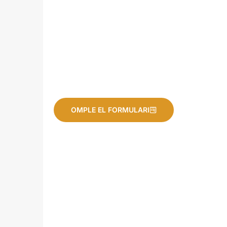
despatxos i sales que s’adapten a les necessitats de les
teves activitats.
Tant si vols organitzar un esdeveniment com si vols fer
servir les nostres instal-lacions per a activitats de forma
regular, a Espai Boule trobaràs la forma per fer-ho.
Explica’ns què estàs buscant omplint aquest formulari i
ens posarem en contacte amb tu.
OMPLE EL FORMULARI