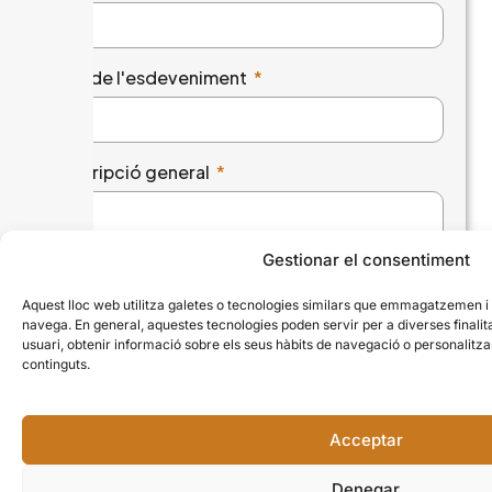
Títol de l'esdeveniment
Descripció general
Gestionar el consentiment
Aquest lloc web utilitza galetes o tecnologies similars que emmagatzemen 
navega. En general, aquestes tecnologies poden servir per a diverses finali
Tipus d'esdeveniment
usuari, obtenir informació sobre els seus hàbits de navegació o personalit
continguts.
Dia de l'esdeveniment
Acceptar
Denegar