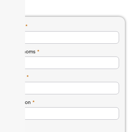
Nom
Cognoms
Email
Telèfon
Web