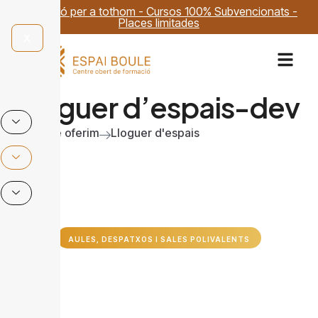
Formació per a tothom - Cursos 100% Subvencionats -
Places limitades
X
Lloguer d’espais-dev
Inici
Què oferim
Lloguer d'espais
AULES, DESPATXOS I SALES POLIVALENTS
Un espai per a totes les
necessitats!
A Espai Boule tenim una gran varietat d’espais, aules,