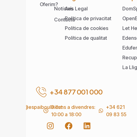
Oferim?
Notícies
Avís Legal
DomS
Política de privacitat
OpenE
Contacta
Política de cookies
Let He
Política de qualitat
Edens
Edufe
Recup
La Lli
+34 877 001 000
info@espaiboule.cat
Dilluns a divendres:
+34 621
10:00 a 18:00
09 83 55