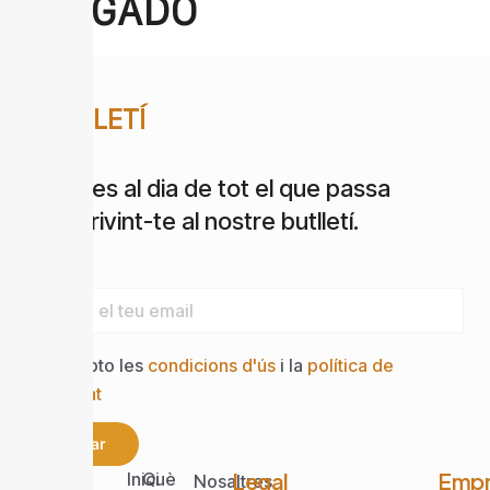
LLEGADO
BUTLLETÍ
Estigues al dia de tot el que passa
subscrivint-te al nostre butlletí.
Email
Accepto les
condicions d'ús
i la
política de
privacitat
Enviar
Web
Legal
Empr
Inici
Què
Nosaltres