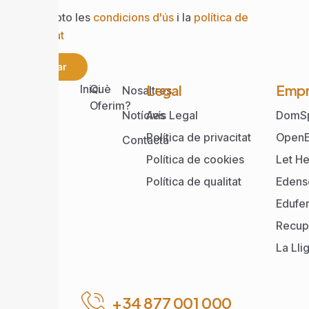
Accepto les
condicions d'ús
i la
política de
privacitat
Enviar
Web
Legal
Empr
Inici
Què
Nosaltres
Oferim?
Notícies
Avís Legal
DomS
Política de privacitat
OpenE
Contacta
Política de cookies
Let He
Política de qualitat
Edens
Edufe
Recup
La Lli
+34 877 001 000